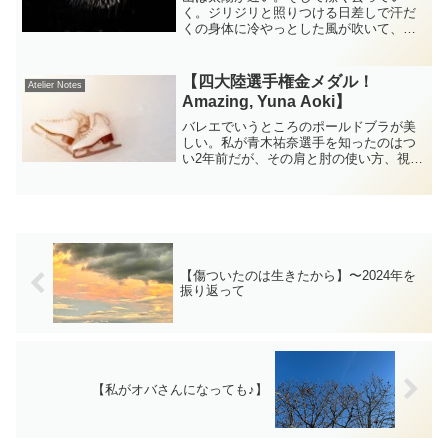
く。ジリジリと照りつける日差しで汗だ
くの身体に冷やっとした風が吹いて、慌
ててショールを羽織る頃、薄っすらと夕
焼け雲が残る舞台にダンサーが現れる。
今年は2日にわたってフィールドバレエを
【四大陸選手権金メダル！
Atelier Notes
堪能した。我が家の初日は...
Amazing, Yuna Aoki】
バレエでいうところのポールドブラが美
しい。私が青木祐奈選手を知ったのはつ
い2年前だが、その肩と肘の使い方、視線
のやり方にすっかり魅了された。もっと
彼女の演技構成点が高くてもいいのに
と、ずっと思っていた。フィギュアスケ
ートの選手たちは早朝から...
【傷ついたのは生きたから】〜2024年を
振り返って
【私がオバさんになっても♪】