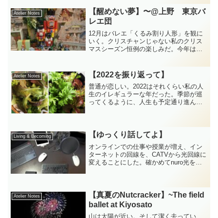
秘蔵っ子、ジョージア国立バレエのソリ
ストダンサー、ニノ・サマダシヴィリが
【醒めない夢】〜@上野 東京バ
Atelier Notes
初日のゲストと聞いては行かないでは...
レエ団
12月はバレエ「くるみ割り人形」を観に
いく。クリスチャンじゃない私のクリス
マスシーズン恒例の楽しみだ。今年は東
京バレエ団。何度観ても、バレエ団や演
出やダンサーが違うと新鮮で飽きない。
その昔、クリスマスマーケットで有名
【2022を振り返って】
Atelier Notes
な、ドイツのローテンブル...
普通が恋しい。2022はそれくらい私の人
生のイレギュラーな年だった。季節が巡
ってくるように、人生も予定通り進んで
いく、そんな決まり切ったものはクソ喰
らえと思っていたはずなのに。対面で、
オンラインで、多くの人達と繋がった。
あらゆる勉強会に足を...
【ゆっくり話してよ】
Living & Becoming
オンラインでの仕事や授業が増え、イン
ターネットの回線を、CATVから光回線に
変えることにした。確かめてnuro光を申
し込んだが、いざ工事をしようとした
ら、やはりマンション自体がnuroは無理
とのこと。気を取り直して、フレッツ光
に申し込んだが...
【真夏のNutcracker】~The field
Atelier Notes
ballet at Kiyosato
山は太陽が近い。そして潔く去ってい