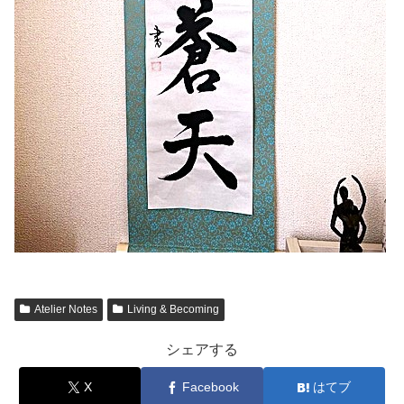
Atelier Notes
Living & Becoming
シェアする
X
Facebook
はてブ