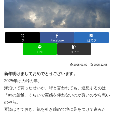
X
Facebook
はてブ
LINE
コピー
2025.01.02
2025.12.08
新年明けましておめでとうございます。
2025年は大峠の年。
海沿いで育ったせいか、峠と言われても、連想するのは
「峠の釜飯」くらいで実感を伴わないのが良いのやら悪い
のやら。
冗談はさておき、気を引き締めて地に足をつけて進みた