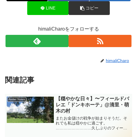
LINE
コピー
himaliCharoをフォローする
himaliCharo
関連記事
【穏やかな日々】〜フィールドバ
Atelier Notes
レエ「ドンキホーテ」@清里・萌
木の村
またお金儲けの戦争が始まりそうだ。そ
れでも私は穏やかに過ごす。
………………………久しぶりのフィール
ドバレエ。ニーナ・アナニアシヴィリの