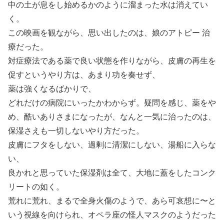
中の土が息をし始めるかのように溜まった水は消えてい
く。
この映画を観ながら、思い出したのは、娘のアトピー 治
療だった。
対症療法である薬で良い状態を作りながら、皮膚の再生を
促すというやり方は、あまり功を奏せず、
薬は強くなるばかりで、
どれだけの病院にいったかわからず。疑問を感じ、薬をや
め、酷いありさまになったが、なんと一気に治ったのは、
保湿さえも一切しないやり方だった。
皮膚にフタをしない、過剰に清潔にしない、湯船に入らな
い、
良かれと思っていた保湿剤は全て、大地に蓋をしたコンク
リートの如く。
荒れに荒れ、まるで全身火傷のようで、あら可哀想に〜と
いう視線を向けられ、オペラ座の怪人マスクのようだった