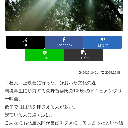
X
Facebook
はてブ
LINE
コピー
2022.10.01
2025.12.08
「杜人」上映会に行った。@おおた文化の森
環境再生に尽力する矢野智徳氏の100分のドキュメンタリ
ー映画。
後半では目頭を押さえる人が多い。
観ている人に湧く涙は、
こんなにも私達人間が自然をダメにしてしまったという後