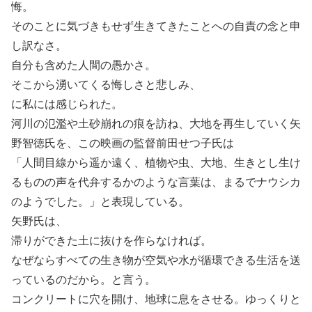
悔。
そのことに気づきもせず生きてきたことへの自責の念と申
し訳なさ。
自分も含めた人間の愚かさ。
そこから湧いてくる悔しさと悲しみ、
に私には感じられた。
河川の氾濫や土砂崩れの痕を訪ね、大地を再生していく矢
野智徳氏を、この映画の監督前田せつ子氏は
「人間目線から遥か遠く、植物や虫、大地、生きとし生け
るものの声を代弁するかのような言葉は、まるでナウシカ
のようでした。」と表現している。
矢野氏は、
滞りができた土に抜けを作らなければ。
なぜならすべての生き物が空気や水が循環できる生活を送
っているのだから。と言う。
コンクリートに穴を開け、地球に息をさせる。ゆっくりと