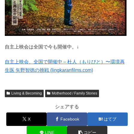
自主上映会は全国で今も開催中。↓
自主上映会、全国で開催中 – 杜人（もりびと）〜環境再
生医 矢野智徳の挑戦 (lingkaranfilms.com)
Living & Becoming
Motherhood / Family Stories
シェアする
X
Facebook
はてブ
LINE
コピー