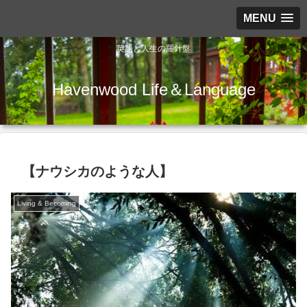
MENU
英語と人生の羅針盤
Havenwood Life＆Language
【ナウシカのような人】
Living & Becoming