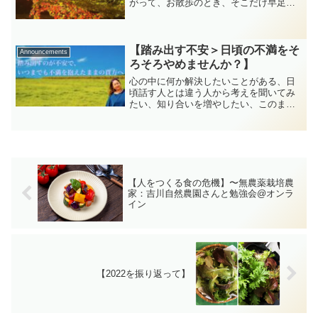
がって、お散歩のとき、そこだけ早足に
なったものだが、今はさすがにそれはな
く(つまんないなぁ)、仏様の髪(螺髪ね！)
がなんで青いのか？あちらの仏様とこち
らの仏様の手(印相...
【踏み出す不安＞日頃の不満をそ
Announcements
ろそろやめませんか？】
心の中に何か解決したいことがある、日
頃話す人とは違う人から考えを聞いてみ
たい、知り合いを増やしたい、このまま
だとマズイと思ってることがある、とし
ても、多くの人は、そのまま何年も、何
十年も行動せず、同じところをぐるぐる
まわっています。それはな...
【人をつくる食の危機】〜無農薬栽培農
家：吉川自然農園さんと勉強会@オンラ
イン
【2022を振り返って】