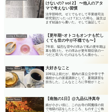
われたのを覚えている。大人...
けないの? vol 2】 〜他人のアタ
マで考えない習慣
法学部時代、ゼミでもそして卒業後司法
研究室(だったっけ？)にいた時も、論文は
まず結論から書いた。そして論証して、
最後また結論。結論なくしては、一行目
を書きだせない。そのやり方に何の疑問
もなかった。その後、文学部に学士入学
【更年期~オトコもオンナも忙し
Living & Becoming
して、ゼミの教授と話...
くても世の中が不穏でも〜】
7年前、猛烈な背中の痒みで私の更年期は
幕を開けた。その痒みが更年期症状の一
つだと気づいたのはもちろん後から。定
規でゴソゴソやっていては埒があかず、
昔懐かしい孫の手をわざわざ購入するほ
どだった。その後、怖くて電車に乗れな
大好きなこと
Atelier Notes
くなった。子供の習い事...
10年以上前だが、都内の某公立中学で予
備校からの派遣講師として、夏期講習を
担当した。こんなところに学校が！と驚
くような繁華街の裏手にありながら、き
ちんと整備された、清潔な学校だった。
そこで出会った忘れられない中学生がい
る。名前もうろ覚えだが...
【南無の1日】@九品仏浄真寺
Atelier Notes
娘が小さい頃に、このお寺の閻魔様の前
で地獄の話をしたところ、ものすごく怖