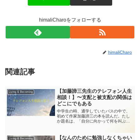
himaliCharoをフォローする
himaliCharo
関連記事
【加藤諦三先生のテレフォン人生
Living & Becoming
相談！】〜支配と被支配の関係は
どこにでもある
中学生の時、通学していたバスの中で、
初めて作家加藤諦三の本を読んだ。たし
か題名は、「自分に向かって何を叫ぶ
か？」いかにも思春期の中学生が読みそ
うだ。同じバスに乗り合わせた友人に、
いかにも読みそうな本だね、ふふふと言
【なんのために勉強しなくちゃい
Living & Becoming