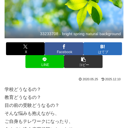
33233708 - bright spring natural background
X
Facebook
はてブ
LINE
コピー
2020.05.25
2025.12.10
学校どうなるの？
教育どうなるの？
目の前の受験どうなるの？
そんな悩みも抱えながら、
ご自身もテレワークになったり、