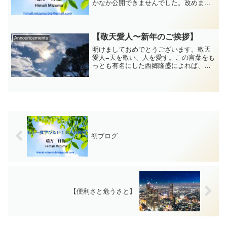
かなか公開できませんでした。改めまし
て、はじめまして。もう一度学びたい！
大人の教室の瑞万日鞠 Himali Mizumaで
す。「あなたが幸せであることが、周り
を幸せ...
【敬天愛人〜新年のご挨拶】
Announcements
明けましておめでとうございます。敬天
愛人=天を敬い、人を愛す。この言葉をも
っとも有名にした西郷隆盛によれば、自
分を生かしてくれる天(森羅万象)を尊重
し、天の意志に従って生きる姿勢と覚悟
を持ち、自分の損得や人への恨みや憎し
み、嫉妬で動かず、自...
初ブログ
【便利さと危うさと】