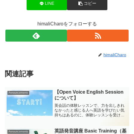
LINE
コピー
himaliCharoをフォローする
himaliCharo
関連記事
【Open Voice English Session
Announcements
について】
英会話の体験レッスンで、力を出しきれ
なかったと感じる人へ英語を学びたい気
持ちはあるのに、体験レッスンを受ける
と、どっと疲れてしまってその先につな
がらなかった。そんな経験はありません
か。英語になると声が小さくなる。息が
英語発音講座 Basic Training（基
Announcements