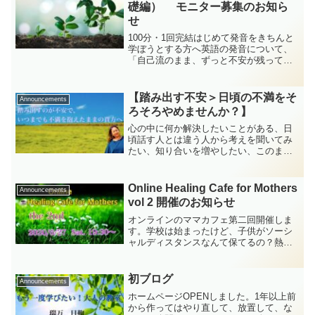
浅くなる。言おうとしても...
礎編） モニター募集のお知ら
せ
100分・1回完結はじめて発音をきちんと
学ぼうとする方へ英語の発音について、
「自己流のまま、ずっと不安が残ってい
る」「通じてはいるけれど、聞き返され
ることがある」そんな感覚を持ったま
ま、止まっていませんか。Havenwoodで
【踏み出す不安＞日頃の不満をそ
Announcements
は、日本人が聞...
ろそろやめませんか？】
心の中に何か解決したいことがある、日
頃話す人とは違う人から考えを聞いてみ
たい、知り合いを増やしたい、このまま
だとマズイと思ってることがある、とし
ても、多くの人は、そのまま何年も、何
十年も行動せず、同じところをぐるぐる
Online Healing Cafe for Mothers
Announcements
まわっています。それはな...
vol 2 開催のお知らせ
オンラインのママカフェ第二回開催しま
す。学校は始まったけど、子供がソーシ
ャルディスタンスなんて保てるの？熱中
症は大丈夫？9月入学、結局この先、再来
年以降もない？第二波は来ても中学受
験、高校受験はあるよね？だって、大学
初ブログ
Announcements
受験日程はそのままなんだ...
ホームページOPENしました。1年以上前
から作ってはやり直して、放置して、な